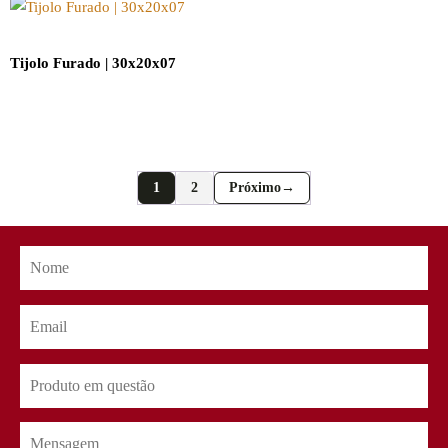
Tijolo Furado | 30x20x07
1
2
→