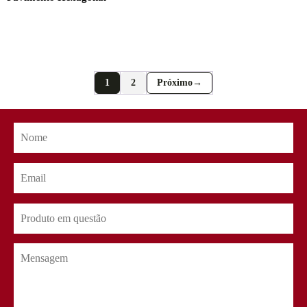
1
2
→