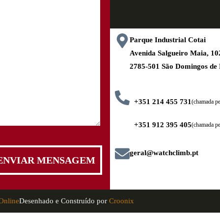
Parque Industrial Cotai
Avenida Salgueiro Maia, 
2785-501 São Domingos de
+351 214 455 731
(chamada pel
+351 912 395 405
(chamada pe
geral@watchclimb.pt
Online
Desenhado e Construído por
Croonix