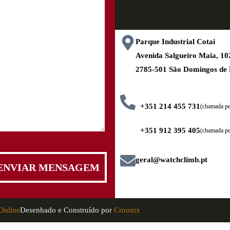
Parque Industrial Cotai
Avenida Salgueiro Maia, 
2785-501 São Domingos de
+351 214 455 731
(chamada pel
+351 912 395 405
(chamada pe
geral@watchclimb.pt
Online
Desenhado e Construído por
Croonix