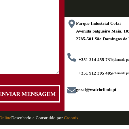
Parque Industrial Cotai
Avenida Salgueiro Maia, 
2785-501 São Domingos de
+351 214 455 731
(chamada pel
+351 912 395 405
(chamada pe
geral@watchclimb.pt
Online
Desenhado e Construído por
Croonix