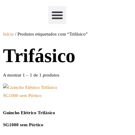
Academia Watchclimb
Início
/ Produtos etiquetados com “Trifásico”
Trifásico
A mostrar 1 – 1 de 1 produtos
Guincho Elétrico Trifásico
SG1000 sem Pórtico