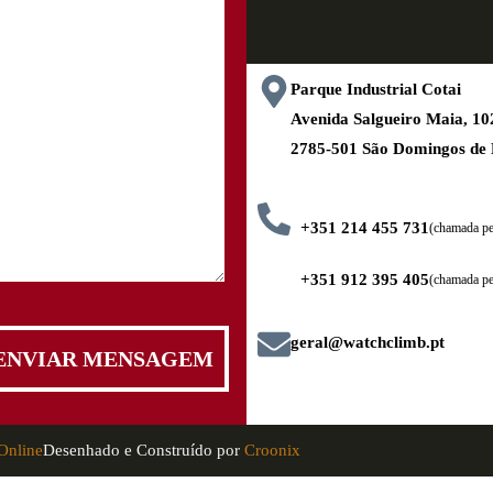
Parque Industrial Cotai
Avenida Salgueiro Maia, 
2785-501 São Domingos de
+351 214 455 731
(chamada pel
+351 912 395 405
(chamada pe
geral@watchclimb.pt
Online
Desenhado e Construído por
Croonix