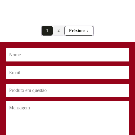
1
2
→