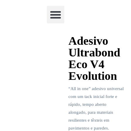
Academia Watchclimb
Adesivo
Ultrabond
Eco V4
Evolution
“All in one” adesivo universal
com um tack inicial forte e
rápido, tempo aberto
alongado, para materiais
resilientes e têxteis em
pavimentos e paredes.