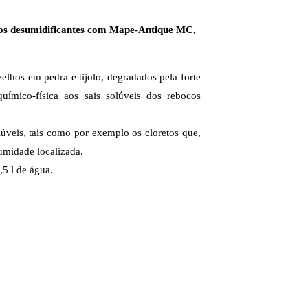
bocos desumidificantes com Mape-Antique MC,
elhos em pedra e tijolo, degradados pela forte
químico-física aos sais solúveis dos rebocos
lúveis, tais como por exemplo os cloretos que,
umidade localizada.
5 l de água.