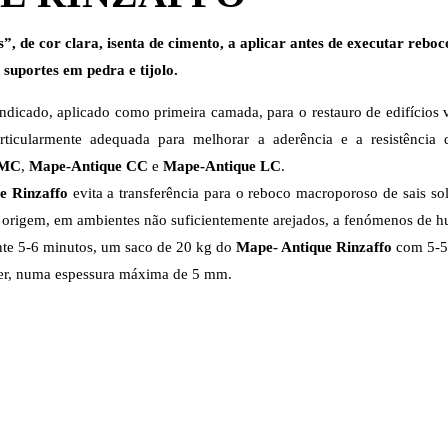
”, de cor clara, isenta de cimento, a aplicar antes de executar re
uportes em pedra e tijolo.
ndicado, aplicado como primeira camada, para o restauro de edifícios v
rticularmente adequada para melhorar a aderência e a resistência 
 MC
,
Mape-Antique CC
e
Mape-Antique LC
.
e Rinzaffo
evita a transferência para o reboco macroporoso de sais so
 origem, em ambientes não suficientemente arejados, a fenómenos de h
ante 5-6 minutos, um saco de 20 kg do
Mape- Antique Rinzaffo
com 5-5,
er, numa espessura máxima de 5 mm.