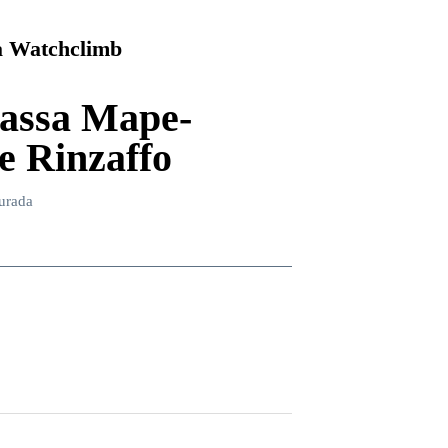
 Watchclimb
assa Mape-
e Rinzaffo
urada