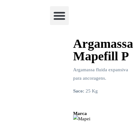
Academia Watchclimb
Argamassa
Mapefill P
Argamassa fluida expansiva
para ancoragens.
Saco:
25 Kg
Marca