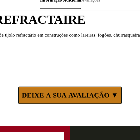
Informação Adicional
Avaliações
REFRACTAIRE
 tijolo refractário em construções como lareiras, fogões, churrasqueira
DEIXE A SUA AVALIAÇÃO ▼