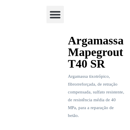
Academia Watchclimb
Argamassa
Mapegrout
T40 SR
Argamassa tixotrópico,
fibrorreforçada, de retração
compensada, sulfato resistente,
de resistência média de 40
MPa, para a reparação de
betão.