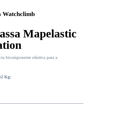
 Watchclimb
ssa Mapelastic
tion
ia bicomponente elástica para a
.
32 Kg: