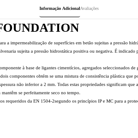
Informação Adicional
Avaliações
FOUNDATION
a a impermeabilização de superfícies em betão sujeitas a pressão hidráu
venaria sujeita a pressão hidrostática positiva ou negativa. É indicad
ponente à base de ligantes cimentícios, agregados seleccionados de gr
dois componentes obtém se uma mistura de consistência plástica que pode
spessura não inferior a 2 mm. Todas estas propriedades significam que as
 mantêm se perfeitamente seco no tempo.
tos requeridos da EN 1504-2segundo os princípios IP e MC para a prote