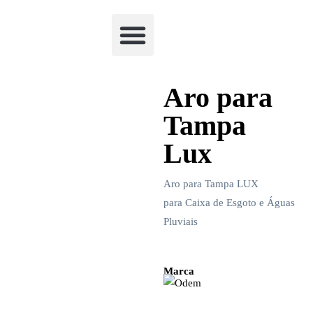
Academia Watchclimb
Aro para
Tampa
Lux
Aro para Tampa LUX
para Caixa de Esgoto e Águas
Pluviais
Marca