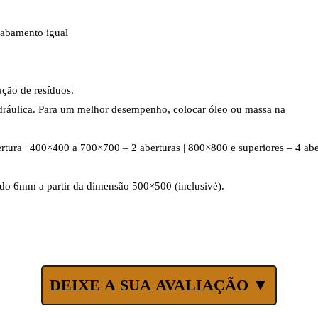
abamento igual
ção de resíduos.
idráulica. Para um melhor desempenho, colocar óleo ou massa na
rtura | 400×400 a 700×700 – 2 aberturas | 800×800 e superiores – 4 abe
o 6mm a partir da dimensão 500×500 (inclusivé).
DEIXE A SUA AVALIAÇÃO ▼