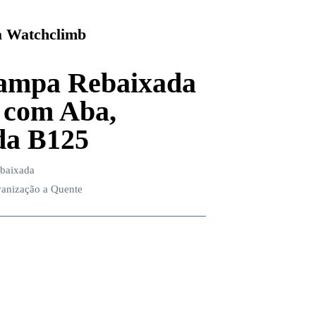
 Watchclimb
ampa Rebaixada
 com Aba,
da B125
ebaixada
vanização a Quente