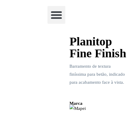
Academia Watchclimb
Planitop
Fine Finish
Barramento de textura
finíssima para betão, indicado
para acabamento face à vista.
Marca