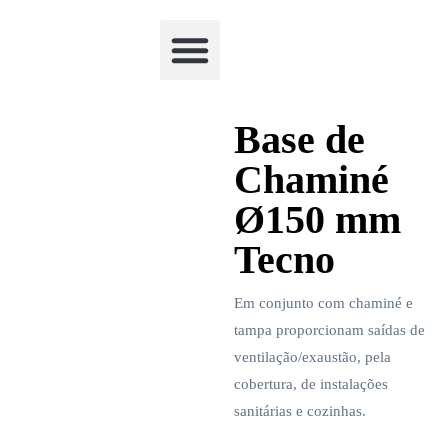
Academia Watchclimb
Base de
Chaminé
Ø150 mm
Tecno
Em conjunto com chaminé e
tampa proporcionam saídas de
ventilação/exaustão, pela
cobertura, de instalações
sanitárias e cozinhas.