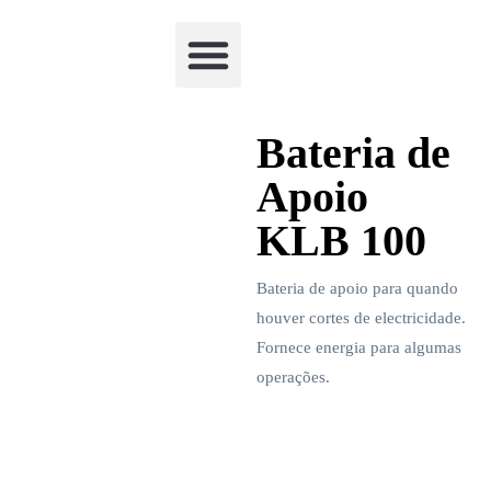
Academia Watchclimb
Bateria de
Apoio
KLB 100
Bateria de apoio para quando
houver cortes de electricidade.
Fornece energia para algumas
operações.