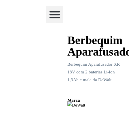
Academia Watchclimb
Berbequim
Aparafusad
Berbequim Aparafusador XR
18V com 2 baterias Li-Ion
1,3Ah e mala da DeWalt
Marca