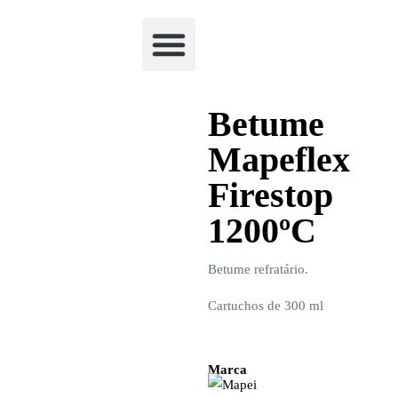
Academia Watchclimb
Betume
Mapeflex
Firestop
1200ºC
Betume refratário.
Cartuchos de 300 ml
Marca