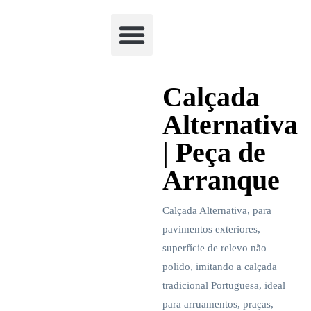
Academia Watchclimb
Calçada
Alternativa
| Peça de
Arranque
Calçada Alternativa, para
pavimentos exteriores,
superfície de relevo não
polido, imitando a calçada
tradicional Portuguesa, ideal
para arruamentos, praças,