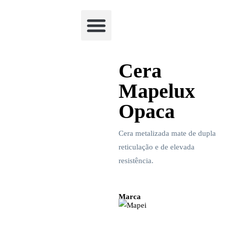
Academia Watchclimb
Cera
Mapelux
Opaca
Cera metalizada mate de dupla
reticulação e de elevada
resistência.
Marca