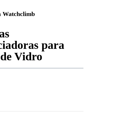
 Watchclimb
as
ciadoras para
 de Vidro