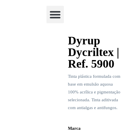
Academia Watchclimb
Dyrup
Dycriltex |
Ref. 5900
Tinta plástica formulada com
base em emulsão aquosa
100% acrílica e pigmentação
selecionada. Tinta aditivada
com antialgas e antifungos.
Marca