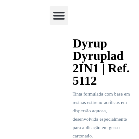
Academia Watchclimb
Dyrup
Dyruplad
2IN1 | Ref.
5112
Tinta formulada com base em
resinas estireno-acrílicas em
dispersão aquosa,
desenvolvida especialmente
para aplicação em gesso
cartonado.