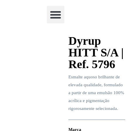
Academia Watchclimb
Dyrup
HITT S/A |
Ref. 5796
Esmalte aquoso brilhante de
elevada qualidade, formulado
a partir de uma emulsão 100%
acrílica e pigmentação
rigorosamente selecionada.
Marca