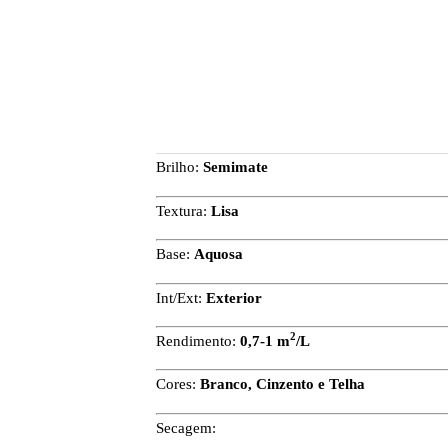
Brilho:
Semimate
Textura:
Lisa
Base:
Aquosa
Int/Ext:
Exterior
2
Rendimento:
0,7-1 m
/L
Cores:
Branco, Cinzento e Telha
Secagem: