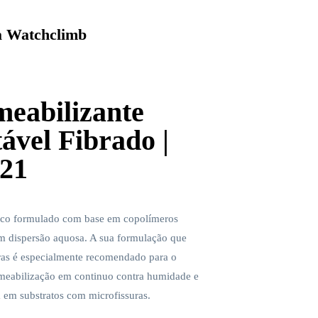
 Watchclimb
eabilizante
ável Fibrado |
721
tico formulado com base em copolímeros
 em dispersão aquosa. A sua formulação que
ras é especialmente recomendado para o
meabilização em continuo contra humidade e
a em substratos com microfissuras.