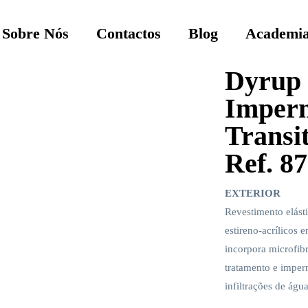
Sobre Nós
Contactos
Blog
Academia
Dyrup
Imperm
Transit
Ref. 8
EXTERIOR
Revestimento elás
estireno-acrílicos
incorpora microfib
tratamento e imper
infiltrações de águ