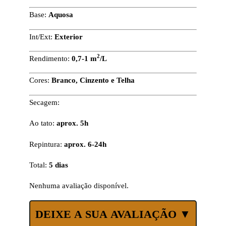
Base:
Aquosa
Int/Ext:
Exterior
2
Rendimento:
0,7-1 m
/L
Cores:
Branco, Cinzento e Telha
Secagem:
Ao tato:
aprox. 5h
Repintura:
aprox. 6-24h
Total:
5 dias
Nenhuma avaliação disponível.
DEIXE A SUA AVALIAÇÃO ▼