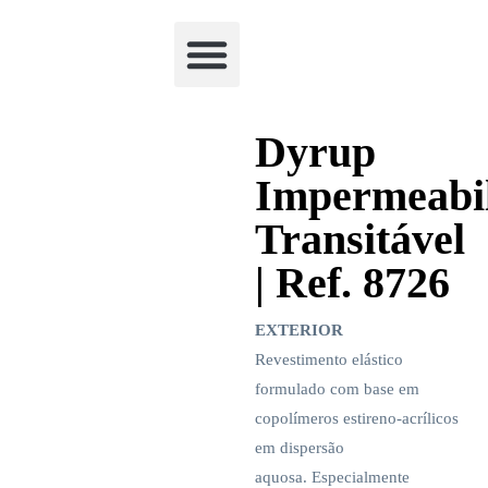
Academia Watchclimb
Dyrup
Impermeabil
Transitável
| Ref. 8726
EXTERIOR
Revestimento elástico
formulado com base em
copolímeros estireno-acrílicos
em dispersão
aquosa. Especialmente