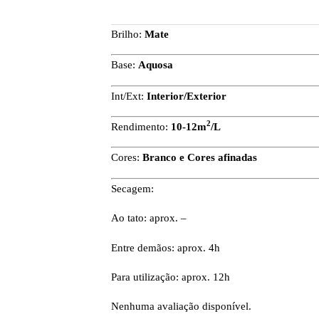
Brilho:
Mate
Base:
Aquosa
Int/Ext:
Interior/Exterior
2
Rendimento:
10-12m
/L
Cores:
Branco e Cores afinadas
Secagem:
Ao tato: aprox. –
Entre demãos: aprox. 4h
Para utilização: aprox. 12h
Nenhuma avaliação disponível.