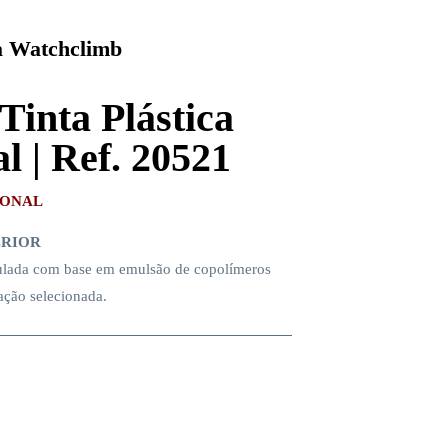
 Watchclimb
Tinta Plástica
l | Ref. 20521
IONAL
ERIOR
mulada com base em emulsão de copolímeros
ação selecionada.