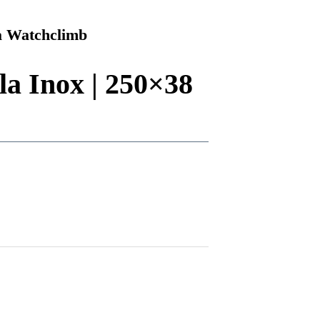
 Watchclimb
la Inox | 250×38