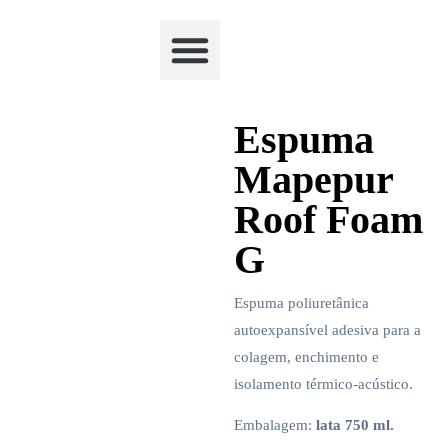
Academia Watchclimb
Espuma
Mapepur
Roof Foam
G
Espuma poliuretânica
autoexpansível adesiva para a
colagem, enchimento e
isolamento térmico-acústico.
Embalagem:
lata 750 ml.