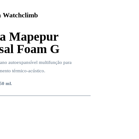
 Watchclimb
a Mapepur
sal Foam G
ano autoexpansível multifunção para
mento térmico-acústico.
750 ml.