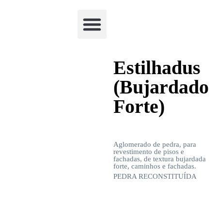
Academia Watchclimb
Estilhadus
(Bujardado
Forte)
Aglomerado de pedra, para
revestimento de pisos e
fachadas, de textura bujardada
forte, caminhos e fachadas.
PEDRA RECONSTITUÍDA