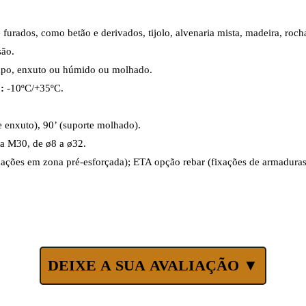
 furados, como betão e derivados, tijolo, alvenaria mista, madeira, roch
são.
mpo, enxuto ou húmido ou molhado.
o:
-10ºC/+35ºC.
te enxuto), 90’ (suporte molhado).
a M30, de ø8 a ø32.
ções em zona pré-esforçada); ETA opção rebar (fixações de armaduras 
DEIXE A SUA AVALIAÇÃO ▼