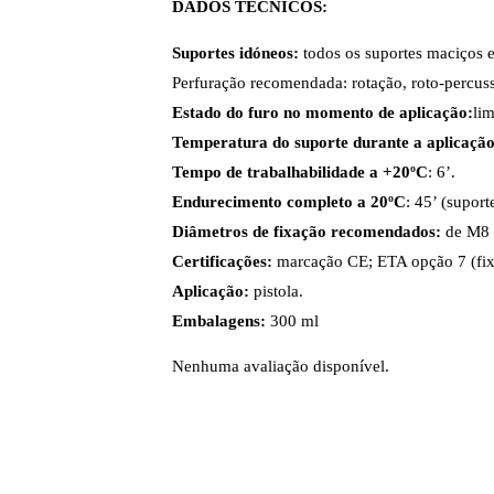
DADOS TÉCNICOS:
Suportes idóneos:
todos os suportes maciços e
Perfuração recomendada: rotação, roto-percus
Estado do furo no momento de aplicação:
li
Temperatura do suporte durante a aplicaçã
Tempo de trabalhabilidade a +20ºC
: 6’.
Endurecimento completo a 20ºC
: 45’ (supor
Diâmetros de fixação recomendados:
de M8 
Certificações:
marcação CE; ETA opção 7 (fixa
Aplicação:
pistola.
Embalagens:
300 ml
Nenhuma avaliação disponível.