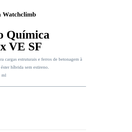
 Watchclimb
o Química
ix VE SF
a cargas estruturais e ferros de betonagem à
 éster híbrida sem estireno.
 ml