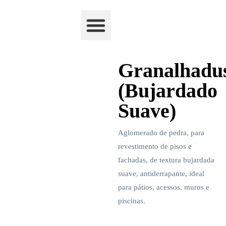
Academia Watchclimb
Granalhadu
(Bujardado
Suave)
Aglomerado de pedra, para
revestimento de pisos e
fachadas, de textura bujardada
suave, antiderrapante, ideal
para pátios, acessos, muros e
piscinas.