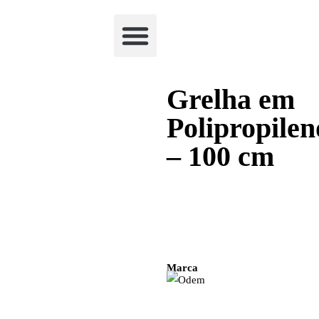
Academia Watchclimb
Grelha em
Polipropilen
– 100 cm
Marca