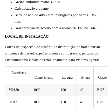
Grelha embutida malha 40×20
Galvanização a quente
Barra de aço de 40×3 mm interligadas por barras 10×2
mm;
Galvanização de acordo com a norma NP EN ISO 1461
LOCAL DE INSTALAÇÃO
Caixas de inspecção de armário de distribuição de baixa tensão
em zonas de passeios, peões e zonas comparáveis, parques de
estacionamento e silos de estacionamento para viaturas ligeiras.
Referência
Comprimento
Largura
Altura
Classe
502130
1000
100
40
B125
502131
1000
150
40
B125