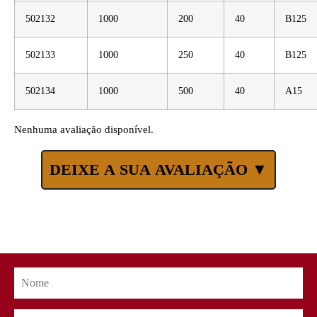
502132
1000
200
40
B125
502133
1000
250
40
B125
502134
1000
500
40
A15
Nenhuma avaliação disponível.
DEIXE A SUA AVALIAÇÃO ▼