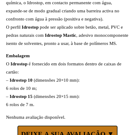
química, o Idrostop, em contacto permanente com água,
expande-se de modo gradual criando uma barreira activa no
confronto com água à pressão (positiva e negativa).
O perfil
Idrostop
pode ser aplicado sobre betão, metal, PVC e
pedras naturais com
Idrostop Mastic
, adesivo monocomponente
isento de solventes, pronto a usar, à base de polímeros MS.
Embalagem
O
Idrostop
é fornecido em dois formatos dentro de caixas de
cartão:
–
Idrostop 10
(dimensões 20×10 mm):
6 rolos de 10 m;
–
Idrostop 15
(dimensões 20×15 mm):
6 rolos de 7 m.
Nenhuma avaliação disponível.
DEIXE A SUA AVALIAÇÃO ▼