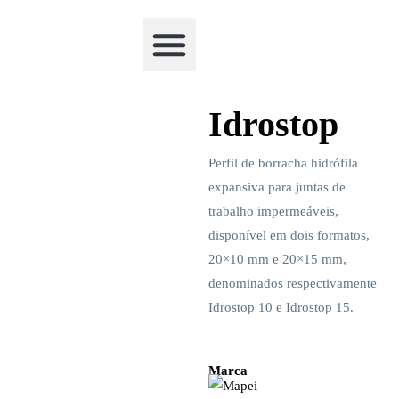
Academia Watchclimb
Idrostop
Perfil de borracha hidrófila
expansiva para juntas de
trabalho impermeáveis,
disponível em dois formatos,
20×10 mm e 20×15 mm,
denominados respectivamente
Idrostop 10 e Idrostop 15.
Marca