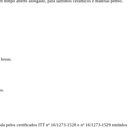
m tempo aberto alongado, para ladrilhos cerâmicos e material pétreo.
 horas.
ão.
a pelos certificados ITT nº 16/1273-1528 e nº 16/1273-1529 emitido