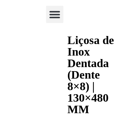
Academia Watchclimb
Liçosa de
Inox
Dentada
(Dente
8×8) |
130×480
MM