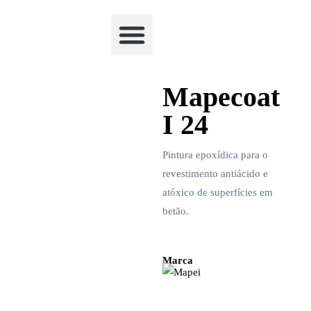
Academia Watchclimb
Mapecoat
I 24
Pintura epoxídica para o
revestimento antiácido e
atóxico de superfícies em
betão.
Marca