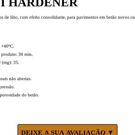
I HARDENER
atos de lítio, com efeito consolidante, para pavimentos em betão novos o
a +40ºC.
 produto: 30 min.
 (mg): 35.
ais não abertas.
pressão.
porosidade do betão.
DEIXE A SUA AVALIAÇÃO ▼