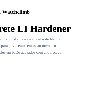
 Watchclimb
ete LI Hardener
uperficial à base de silicatos de lítio, com
e, para pavimentos em betão novos ou
fícies em betão acabados com endurecedor