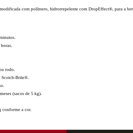
 modificada com polímero, hidrorrepelente com DropEffect®, para a be
minutos.
 horas.
ou rodo.
Scotch-Brite®.
ão.
meses (sacos de 5 kg).
 conforme a cor.