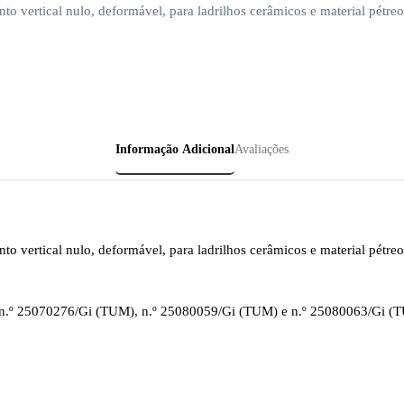
to vertical nulo, deformável, para ladrilhos cerâmicos e material pétre
Informação Adicional
Avaliações
nto vertical nulo, deformável, para ladrilhos cerâmicos e material pétr
 n.º 25070276/Gi (TUM), n.º 25080059/Gi (TUM) e n.º 25080063/Gi (TU