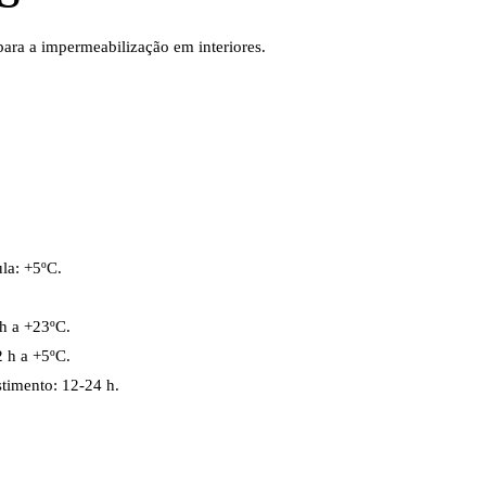
ara a impermeabilização em interiores.
la: +5ºC.
h a +23ºC.
 h a +5ºC.
timento: 12-24 h.