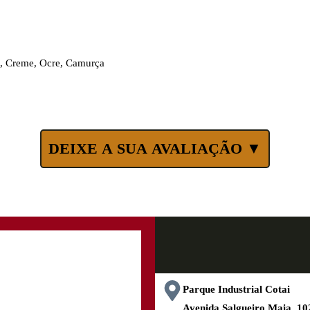
o, Creme, Ocre, Camurça
DEIXE A SUA AVALIAÇÃO ▼
Parque Industrial Cotai
Avenida Salgueiro Maia, 