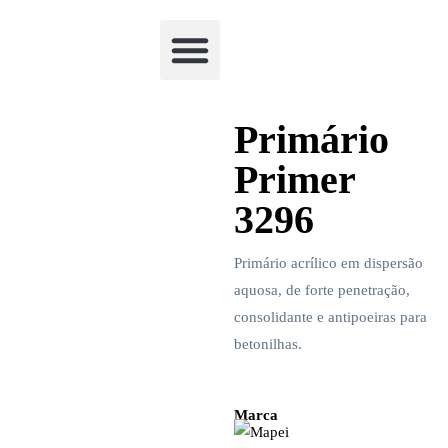
Academia Watchclimb
Primário
Primer
3296
Primário acrílico em dispersão
aquosa, de forte penetração,
consolidante e antipoeiras para
betonilhas.
Marca