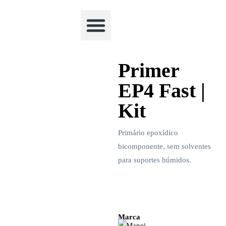
Academia Watchclimb
Primer
EP4 Fast |
Kit
Primário epoxídico
bicomponente, sem solventes
para suportes húmidos.
Marca