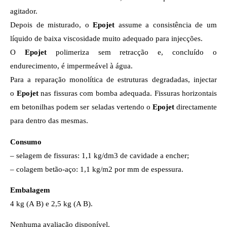
agitador.
Depois de misturado, o
Epojet
assume a consistência de um
líquido de baixa viscosidade muito adequado para injecções.
O
Epojet
polimeriza sem retracção e, concluído o
endurecimento, é impermeável à água.
Para a reparação monolítica de estruturas degradadas, injectar
o
Epojet
nas fissuras com bomba adequada. Fissuras horizontais
em betonilhas podem ser seladas vertendo o
Epojet
directamente
para dentro das mesmas.
Consumo
– selagem de fissuras: 1,1 kg/dm3 de cavidade a encher;
– colagem betão-aço: 1,1 kg/m2 por mm de espessura.
Embalagem
4 kg (A B) e 2,5 kg (A B).
Nenhuma avaliação disponível.